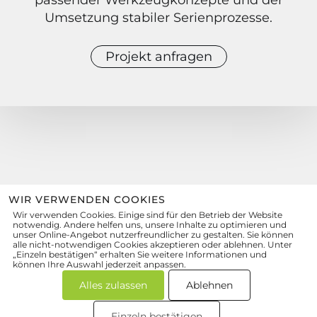
passender Werkzeugkonzepte und der
Umsetzung stabiler Serienprozesse.
Projekt anfragen
WIR VERWENDEN COOKIES
Wir verwenden Cookies. Einige sind für den Betrieb der Website
zum Kontaktformular
notwendig. Andere helfen uns, unsere Inhalte zu optimieren und
unser Online-Angebot nutzerfreundlicher zu gestalten. Sie können
quattro-form
GmbH
alle nicht-notwendigen Cookies akzeptieren oder ablehnen. Unter
Präzisionsformenbau
„Einzeln bestätigen“ erhalten Sie weitere Informationen und
können Ihre Auswahl jederzeit anpassen.
Wolfsmatten 1, 77955 Ettenheim
info@quattro-form.de
Alles zulassen
Ablehnen
+49 7822 8917-0
Einzeln bestätigen