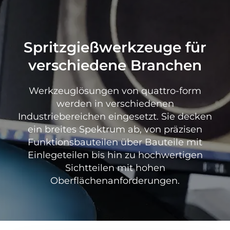
Spritzgießwerkzeuge für
verschiedene Branchen
Werkzeuglösungen von quattro-form
werden in verschiedenen
Industriebereichen eingesetzt. Sie decken
ein breites Spektrum ab, von präzisen
Funktionsbauteilen über Bauteile mit
Einlegeteilen bis hin zu hochwertigen
Sichtteilen mit hohen
Oberflächenanforderungen.