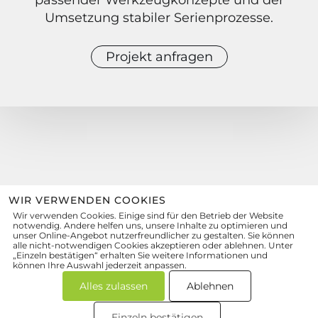
passender Werkzeugkonzepte und der
Umsetzung stabiler Serienprozesse.
Projekt anfragen
WIR VERWENDEN COOKIES
Wir verwenden Cookies. Einige sind für den Betrieb der Website
zum Kontaktformular
notwendig. Andere helfen uns, unsere Inhalte zu optimieren und
unser Online-Angebot nutzerfreundlicher zu gestalten. Sie können
quattro-form
GmbH
alle nicht-notwendigen Cookies akzeptieren oder ablehnen. Unter
Präzisionsformenbau
„Einzeln bestätigen“ erhalten Sie weitere Informationen und
können Ihre Auswahl jederzeit anpassen.
Wolfsmatten 1, 77955 Ettenheim
info@quattro-form.de
Alles zulassen
Ablehnen
+49 7822 8917-0
Einzeln bestätigen