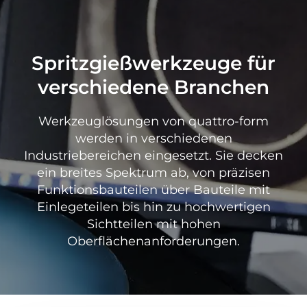
Spritzgießwerkzeuge für
verschiedene Branchen
Werkzeuglösungen von quattro-form
werden in verschiedenen
Industriebereichen eingesetzt. Sie decken
ein breites Spektrum ab, von präzisen
Funktionsbauteilen über Bauteile mit
Einlegeteilen bis hin zu hochwertigen
Sichtteilen mit hohen
Oberflächenanforderungen.