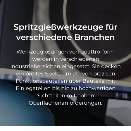
Spritzgießwerkzeuge für
verschiedene Branchen
Werkzeuglösungen von quattro-form
werden in verschiedenen
Industriebereichen eingesetzt. Sie decken
ein breites Spektrum ab, von präzisen
Funktionsbauteilen über Bauteile mit
Einlegeteilen bis hin zu hochwertigen
Sichtteilen mit hohen
Oberflächenanforderungen.