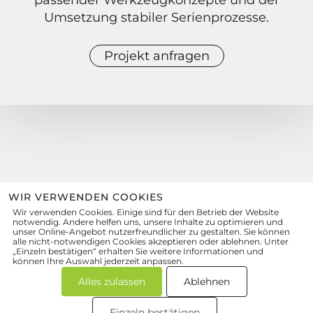
passender Werkzeugkonzepte und der
Umsetzung stabiler Serienprozesse.
Projekt anfragen
WIR VERWENDEN COOKIES
Wir verwenden Cookies. Einige sind für den Betrieb der Website
zum Kontaktformular
notwendig. Andere helfen uns, unsere Inhalte zu optimieren und
unser Online-Angebot nutzerfreundlicher zu gestalten. Sie können
quattro-form
GmbH
alle nicht-notwendigen Cookies akzeptieren oder ablehnen. Unter
Präzisionsformenbau
„Einzeln bestätigen“ erhalten Sie weitere Informationen und
können Ihre Auswahl jederzeit anpassen.
Wolfsmatten 1, 77955 Ettenheim
info@quattro-form.de
Alles zulassen
Ablehnen
+49 7822 8917-0
Einzeln bestätigen