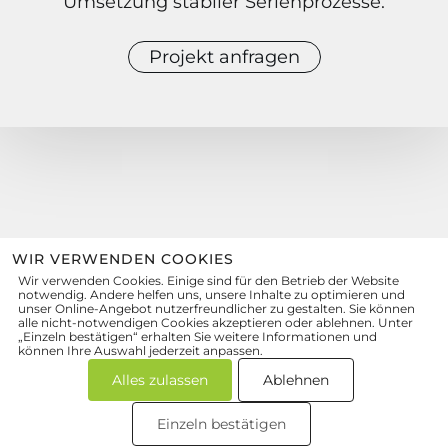
Umsetzung stabiler Serienprozesse.
Projekt anfragen
WIR VERWENDEN COOKIES
Wir verwenden Cookies. Einige sind für den Betrieb der Website
zum Kontaktformular
notwendig. Andere helfen uns, unsere Inhalte zu optimieren und
unser Online-Angebot nutzerfreundlicher zu gestalten. Sie können
quattro-form
GmbH
alle nicht-notwendigen Cookies akzeptieren oder ablehnen. Unter
Präzisionsformenbau
„Einzeln bestätigen“ erhalten Sie weitere Informationen und
können Ihre Auswahl jederzeit anpassen.
Wolfsmatten 1, 77955 Ettenheim
info@quattro-form.de
Alles zulassen
Ablehnen
+49 7822 8917-0
Einzeln bestätigen