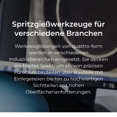
Spritzgießwerkzeuge für
verschiedene Branchen
Werkzeuglösungen von quattro-form
werden in verschiedenen
Industriebereichen eingesetzt. Sie decken
ein breites Spektrum ab, von präzisen
Funktionsbauteilen über Bauteile mit
Einlegeteilen bis hin zu hochwertigen
Sichtteilen mit hohen
Oberflächenanforderungen.